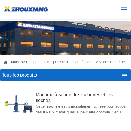


Maison
>
Des produits
>
Équipement de tour éolienne
>
Manipulateur de so
Tous les produits

Machine à souder les colonnes et les
flèches
Cette machine est principalement utilisée pour souder
des tuyaux métalliques. Il peut être contrôlé 3 en 1
avec une source d'alimentation de soudage, un
rotateur ou un positionneur pour souder le joint
longitudinal et le joint circonférentiel, ainsi que les