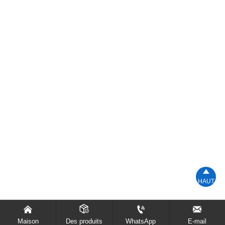
brides de tuyaux. La méthode de soudage peut être le
soudage à l’arc submergé, le soudage à l’arc sous
argon et le soudage sous protection gazeuse.

HAUT




Maison
Des produits
WhatsApp
E-mail