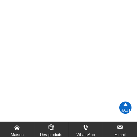

HAUT




Maison
Des produits
WhatsApp
E-mail