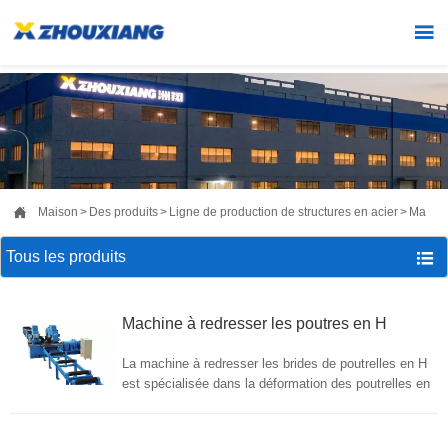


Maison
>
Des produits
>
Ligne de production de structures en acier
>
Machin
Tous les produits

Machine à redresser les poutres en H
La machine à redresser les brides de poutrelles en H
est spécialisée dans la déformation des poutrelles en
H soudées, y compris le type mécanique et le type
hydraulique.