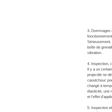
3. Dommages à l
fonctionnement,
Sérieusement, i
boîte de grenai
vibration.
4. Inspection, 
Il y a un certai
projectile ne d
caoutchouc pour
changé à temps.
élasticité, une
et l'effet d'appl
5. Inspection e