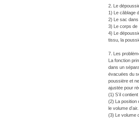
2. Le dépoussié
1) Le câblage d
2) Le sac dans
3) Le corps de 
4) Le dépoussié
tissu, la pouss
7. Les problèm
La fonction pri
dans un séparat
évacuées du sép
poussière et ne
ajustée pour ré
(1) S'il contie
(2) La position
le volume d'air.
(3) Le volume d