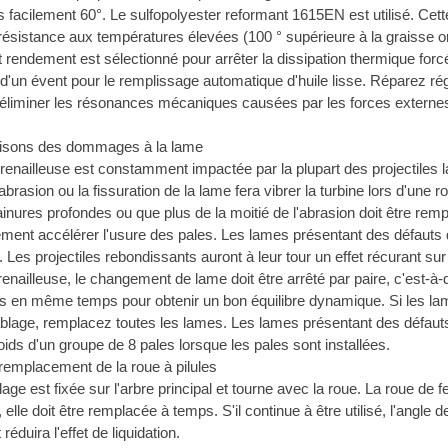
facilement 60°. Le sulfopolyester reformant 1615EN est utilisé. Cett
 résistance aux températures élevées (100 ° supérieure à la graisse or
ut rendement est sélectionné pour arrêter la dissipation thermique for
é d'un évent pour le remplissage automatique d'huile lisse. Réparez rég
 éliminer les résonances mécaniques causées par les forces externe
aisons des dommages à la lame
renailleuse est constamment impactée par la plupart des projectiles la
'abrasion ou la fissuration de la lame fera vibrer la turbine lors d'une 
inures profondes ou que plus de la moitié de l'abrasion doit être rem
ement accélérer l'usure des pales. Les lames présentant des défauts d
es projectiles rebondissants auront à leur tour un effet récurant sur 
 grenailleuse, le changement de lame doit être arrêté par paire, c'est
s en même temps pour obtenir un bon équilibre dynamique. Si les la
ablage, remplacez toutes les lames. Les lames présentant des défauts d
oids d'un groupe de 8 pales lorsque les pales sont installées.
mplacement de la roue à pilules
age est fixée sur l'arbre principal et tourne avec la roue. La roue de 
elle doit être remplacée à temps. S'il continue à être utilisé, l'angle d
 réduira l'effet de liquidation.