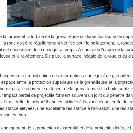
a turbine et la turbine de la grenailleuse est fixée au disque de sépara
 la roue doit être régulièrement vérifiée pour le ballottement, la rondeu
l est nécessaire de la changer à temps. À cause de l'usure de la tur
lleuse et le revêtement. De plus, la surface inégale de la roue et du 
changement et modification des informations sur le joint de grenailleu
n espace entre la protection supérieure de la grenailleuse et la protecti
éborde pas, le couvercle extérieur de la grenailleuse et la boîte son
 impact partiel de projectile forment souvent un joint qui pénètre dans
 Une feuille de polyuréthane est utilisée à la place d’une feuille d
 résistance élevées, une excellente résistance à l'abrasion, une résistan
ication est bon.
t changement de la protection d'extrémité et de la protection latérale La