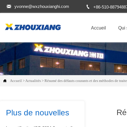


yvonne@wxzhouxianghi.com
+86-510-8879488
Accueil
Qui

Accueil
>
Actualités
>
Résumé des défauts courants et des méthodes de traite
Ré
Plus de nouvelles