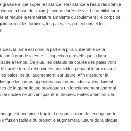
e graisse a une super résistance. Résistance à l'eau; résistance
dinaire à base de lithium); longue durée de vie. Le ventilateur à
cée et réduire la température ambiante du roulement ; le corps de
ulièrement les turbines, les pales, les protections et les
s.
ncés, la lame est donc la partie la plus vulnérable de la
rotation à grande vitesse. L'inspection a révélé que la lame
placée à temps. De plus, les défauts de coulée des pales vont
e coulée feront rebondir les projectiles pendant le processus
les pales, ce qui augmentera leur usure. Afin d'assurer la
-à-dire que les lames opposées aux lames indésirables doivent
mes de la grenailleuse provoquent un fonctionnement anormal
e coulée ne doivent pas être utilisées. Faites attention à la
fendage est une pièce fragile. Lorsque la roue de fendage porte
e diffusion radiale du projectile augmentera l'usure de la plaque