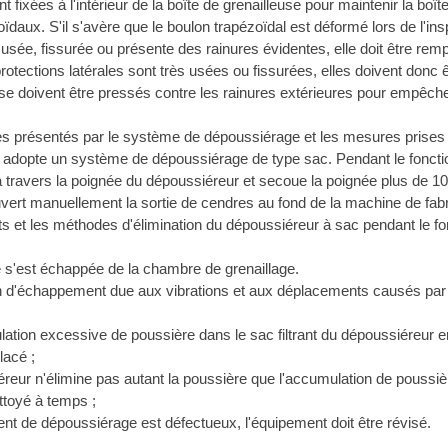
t fixées à l'intérieur de la boîte de grenailleuse pour maintenir la boît
ïdaux. S'il s'avère que le boulon trapézoïdal est déformé lors de l'insp
 usée, fissurée ou présente des rainures évidentes, elle doit être re
protections latérales sont très usées ou fissurées, elles doivent don
use doivent être pressés contre les rainures extérieures pour empêche
s présentés par le système de dépoussiérage et les mesures prises
 adopte un système de dépoussiérage de type sac. Pendant le fonction
à travers la poignée du dépoussiéreur et secoue la poignée plus de 10
ouvert manuellement la sortie de cendres au fond de la machine de fa
ts et les méthodes d'élimination du dépoussiéreur à sac pendant le f
e s'est échappée de la chambre de grenaillage.
on d'échappement due aux vibrations et aux déplacements causés par
tion excessive de poussière dans le sac filtrant du dépoussiéreur en
lacé ;
éreur n'élimine pas autant la poussière que l'accumulation de poussiè
nettoyé à temps ;
ent de dépoussiérage est défectueux, l'équipement doit être révisé.