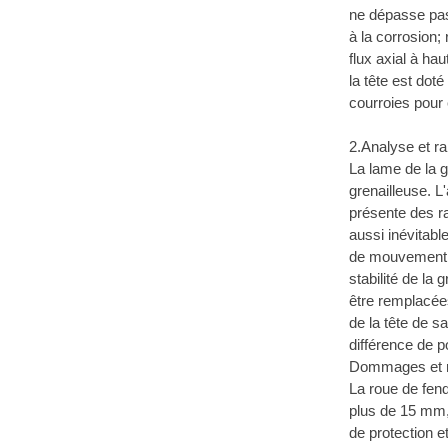
ne dépasse pas 
à la corrosion;
flux axial à ha
la tête est dot
courroies pour
2.Analyse et r
La lame de la g
grenailleuse. L
présente des ra
aussi inévitabl
de mouvement. L
stabilité de la
être remplacée
de la tête de s
différence de p
Dommages et re
La roue de fend
plus de 15 mm, 
de protection et