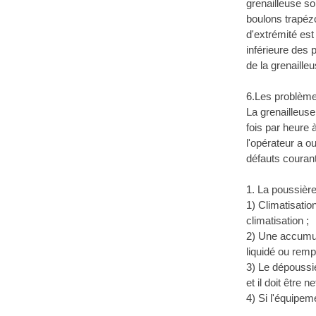
grenailleuse son
boulons trapézo
d'extrémité est
inférieure des 
de la grenaille
6.Les problème
La grenailleuse
fois par heure 
l'opérateur a 
défauts couran
1. La poussièr
1) Climatisati
climatisation ;
2) Une accumula
liquidé ou remp
3) Le dépoussi
et il doit être 
4) Si l'équipem