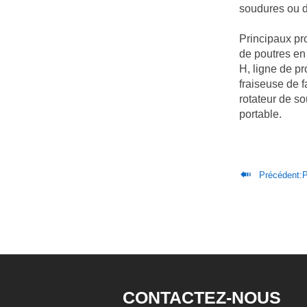
soudures ou de
Principaux pr
de poutres en
H, ligne de p
fraiseuse de 
rotateur de s
portable.

Précédent:
P
CONTACTEZ-NOUS