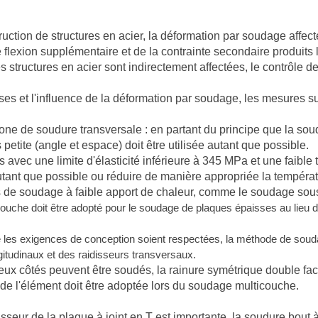
uction de structures en acier, la déformation par soudage affecte
flexion supplémentaire et de la contrainte secondaire produits 
es structures en acier sont indirectement affectées, le contrôle 
es et l'influence de la déformation par soudage, les mesures su
ne de soudure transversale : en partant du principe que la soudu
s petite (angle et espace) doit être utilisée autant que possible.
s avec une limite d'élasticité inférieure à 345 MPa et une faible t
utant que possible ou réduire de manière appropriée la températu
de soudage à faible apport de chaleur, comme le soudage sou
ouche doit être adopté pour le soudage de plaques épaisses au lie
e les exigences de conception soient respectées, la méthode de souda
gitudinaux et des raidisseurs transversaux.
eux côtés peuvent être soudés, la rainure symétrique double fa
 de l'élément doit être adoptée lors du soudage multicouche.
sseur de la plaque à joint en T est importante, la soudure bout à