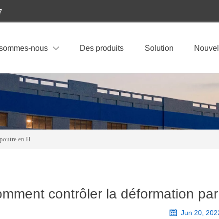
7
 sommes-nous
Des produits
Solution
Nouvel

poutre en H
mment contrôler la déformation pa

Jun 20, 202