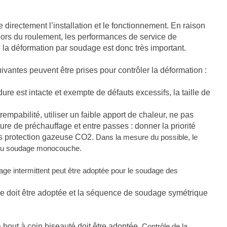
 directement l’installation et le fonctionnement. En raison
lors du roulement, les performances de service de
de la déformation par soudage est donc très important.
ivantes peuvent être prises pour contrôler la déformation :
re est intacte et exempte de défauts excessifs, la taille de
rempabilité, utiliser un faible apport de chaleur, ne pas
re de préchauffage et entre passes : donner la priorité
s protection gazeuse CO2.
Dans la mesure du possible, le
u du soudage monocouche.
ge intermittent peut être adoptée pour le soudage des
ce doit être adoptée et la séquence de soudage symétrique
 bout à coin biseauté doit être adoptée.
Contrôle de la