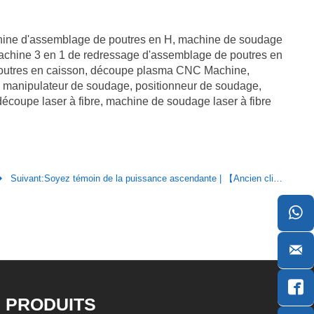
achine d'assemblage de poutres en H, machine de soudage
machine 3 en 1 de redressage d'assemblage de poutres en
e poutres en caisson, découpe plasma CNC Machine,
e, manipulateur de soudage, positionneur de soudage,
découpe laser à fibre, machine de soudage laser à fibre

Suivant:
Soyez témoin de la puissance ascendante | 【Ancien client】 Structure en acier de Xinjiang Zhongchang



PRODUITS