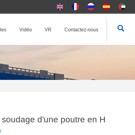

les
Vidéo
VR
Contactez-nous
r soudage d'une poutre en H
2