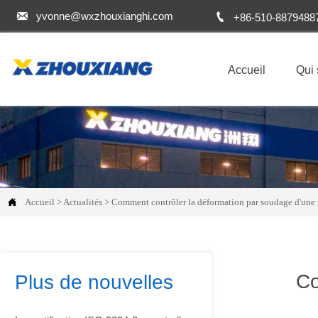


yvonne@wxzhouxianghi.com
+86-510-8879488
Accueil
Qui

Accueil
>
Actualités
>
Comment contrôler la déformation par soudage d'une 
Co
Plus de nouvelles