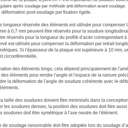
gulaire après soudage par méthode anti-déformation avant soudage.
 déformation post-soudage par fixation rigide.
 longueur réservée des éléments est utilisée pour compenser la 
mm à 0,7 mm peuvent être réservés pour la soudure longitudinale
re réservés pour la longueur du profilé d'acier correspondant 
rvé est utilisée pour compenser la déformation par retrait longi
lindriques. Si l'épaisseur de la plaque est supérieure à 10 mm,
et circonférentielle.
mation des éléments longs, cela dépend principalement de l'amél
es éléments pour rendre l'angle et l'espace de la rainure précis,
dre la déformation de l'angle de soudure cohérente avec le défor
éléments.
la taille des soudures doivent être minimisés dans la conceptio
er les soudures denses, la position des soudures doit être aussi
s soudures doit être symétrique à l'axe neutre de l'élément.
 de soudage raisonnable doit être adoptée lors du soudage d