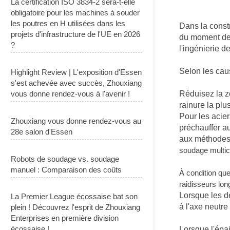
La certification ISO 3834-2 sera-t-elle
obligatoire pour les machines à souder
les poutres en H utilisées dans les
Dans la constr
projets d'infrastructure de l'UE en 2026
du moment de 
?
l'ingénierie d
Selon les caus
Highlight Review | L'exposition d'Essen
s'est achevée avec succès, Zhouxiang
vous donne rendez-vous à l'avenir !
Réduisez la zo
rainure la plu
Pour les acier
Zhouxiang vous donne rendez-vous au
préchauffer a
28e salon d'Essen
aux méthodes 
soudage multic
Robots de soudage vs. soudage
manuel : Comparaison des coûts
À condition qu
raidisseurs lon
Lorsque les d
La Premier League écossaise bat son
à l'axe neutre
plein ! Découvrez l'esprit de Zhouxiang
Enterprises en première division
écossaise !
Lorsque l'épai