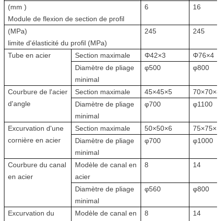
(mm )
6
16
Module de flexion de section de profil
(MPa)
245
245
limite d'élasticité du profil (MPa)
Tube en acier
Section maximale
Φ42×3
Φ76×4
Diamètre de pliage
φ500
φ800
minimal
Courbure de l'acier
Section maximale
45×45×5
70×70×8
d'angle
Diamètre de pliage
φ700
φ1100
minimal
Excurvation d'une
Section maximale
50×50×6
75×75×1
cornière en acier
Diamètre de pliage
φ700
φ1000
minimal
Courbure du canal
Modèle de canal en
8
14
en acier
acier
Diamètre de pliage
φ560
φ800
minimal
Excurvation du
Modèle de canal en
8
14