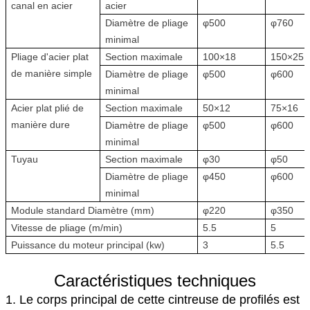
canal en acier
acier
Diamètre de pliage
φ500
φ760
minimal
Pliage d'acier plat
Section maximale
100×18
150×25
de manière simple
Diamètre de pliage
φ500
φ600
minimal
Acier plat plié de
Section maximale
50×12
75×16
manière dure
Diamètre de pliage
φ500
φ600
minimal
Tuyau
Section maximale
φ30
φ50
Diamètre de pliage
φ450
φ600
minimal
Module standard Diamètre (mm)
φ220
φ350
Vitesse de pliage (m/min)
5.5
5
Puissance du moteur principal (kw)
3
5.5
Caractéristiques techniques
1. Le corps principal de cette cintreuse de profilés est